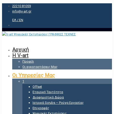
22210 81059
info@v-art.gr
EΛ /
ΕΝ
Αρχική
Η V-art
Προφίλ
Οι εγκαταστάσεις Μας
Οι Υπηρεσίες Μας
1
Offset
Εταιρική Ταυτότητα
Διαφημιστικά Δώρα
Ιατρικά Scrubs – Ρούχα Εργασίας
Επιγραφές
Ψηφιακές Εκτυπώσεις