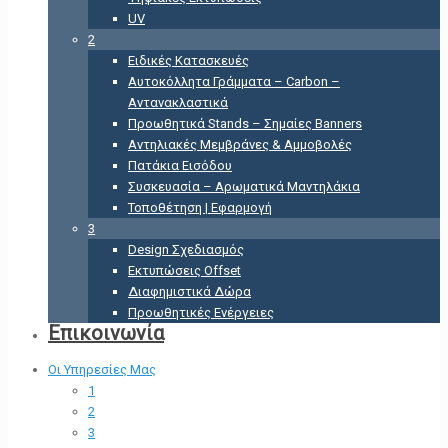
UV
2
Ειδικές Κατασκευές
Αυτοκόλλητα Γράμματα – Carbon –
Αντανακλαστικά
Προωθητικά Stands – Σημαίες Banners
Αντηλιακές Μεμβράνες & Αμμοβολές
Πατάκια Εισόδου
Συσκευασία – Αρωματικά Μαντηλάκια
Τοποθέτηση | Εφαρμογή
3
Design Σχεδιασμός
Εκτυπώσεις Offset
Διαφημιστικά Δώρα
Προωθητικές Ενέργειες
Επικοινωνία
Οι Υπηρεσίες Μας
1
2
3