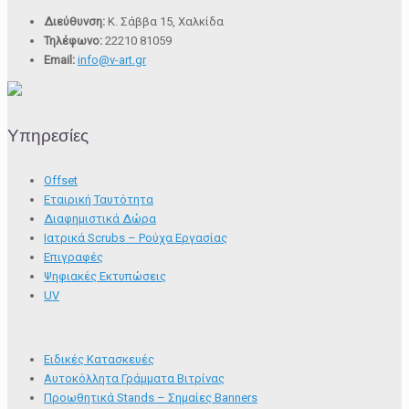
Διεύθυνση:
K. Σάββα 15, Χαλκίδα
Τηλέφωνο:
22210 81059
Email:
info@v-art.gr
Υπηρεσίες
Offset
Εταιρική Ταυτότητα
Διαφημιστικά Δώρα
Ιατρικά Scrubs – Ρούχα Εργασίας
Επιγραφές
Ψηφιακές Εκτυπώσεις
UV
Ειδικές Κατασκευές
Αυτοκόλλητα Γράμματα Βιτρίνας
Προωθητικά Stands – Σημαίες Banners